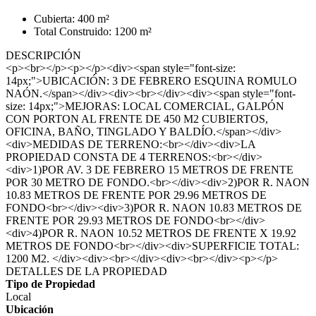
Cubierta: 400 m²
Total Construido: 1200 m²
DESCRIPCIÓN
<p><br></p><p></p><div><span style="font-size:
14px;">UBICACIÓN: 3 DE FEBRERO ESQUINA ROMULO
NAÓN.</span></div><div><br></div><div><span style="font-
size: 14px;">MEJORAS: LOCAL COMERCIAL, GALPÓN
CON PORTON AL FRENTE DE 450 M2 CUBIERTOS,
OFICINA, BAÑO, TINGLADO Y BALDÍO.</span></div>
<div>MEDIDAS DE TERRENO:<br></div><div>LA
PROPIEDAD CONSTA DE 4 TERRENOS:<br></div>
<div>1)POR AV. 3 DE FEBRERO 15 METROS DE FRENTE
POR 30 METRO DE FONDO.<br></div><div>2)POR R. NAON
10.83 METROS DE FRENTE POR 29.96 METROS DE
FONDO<br></div><div>3)POR R. NAON 10.83 METROS DE
FRENTE POR 29.93 METROS DE FONDO<br></div>
<div>4)POR R. NAON 10.52 METROS DE FRENTE X 19.92
METROS DE FONDO<br></div><div>SUPERFICIE TOTAL:
1200 M2. </div><div><br></div><div><br></div><p></p>
DETALLES DE LA PROPIEDAD
Tipo de Propiedad
Local
Ubicación