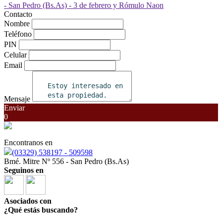
Contacto
Nombre
Teléfono
PIN
Celular
Email
Mensaje
Enviar
0
Encontranos en
(03329) 538197 - 509598
Bmé. Mitre Nº 556 - San Pedro (Bs.As)
Seguinos en
Asociados con
¿Qué estás buscando?