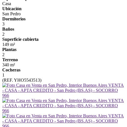
Casa
Ubicación
San Pedro
Dormitorios
3
Baños
2
Superficie cubierta
149 m²
Plantas
2
Terreno
340 m²
Cocheras
1
(REF. YHO5543513)