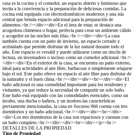
casa es la cocina y el comedor, un espacio abierto y luminoso que
invita a la convivencia y la preparación de deliciosas comidas. La
cocina está equipada con electrodomésticos modernos y una isla
central que brinda espacio adicional para la preparación de
alimentos.<br /></div><div>En el área de estar, se destaca una
acogedora chimenea o hogar, perfecta para crear un ambiente cálido
y acogedor en las noches más frías.<br /></div><div>La casa
también cuenta con un patio de invierno, un espacio cerrado y
acristalado que permite disfrutar de la luz natural durante todo el
año. Este espacio es versátil y puede utilizarse como un rincón de
lectura, un invernadero o incluso como un comedor adicional.<br />
</div><div>En el exterior de la casa, se encuentra un patio externo,
ideal para actividades al aire libre, barbacoas o simplemente relajarse
bajo el sol. Este patio ofrece un espacio al aire libre para disfrutar de
la naturalez y el buen clima.<br /></div><div><br></div><div>El
baño adicional es una comodidad importante para los residentes y
visitantes, ya que reduce la necesidad de compartir un solo baño.
Este baño está equipado con las comodidades esenciales, como un
lavabo, una ducha o bañera, y un inodoro.las características
previamente mencionadas, la casa en Socoroo 966 cuenta con tres
dormitorios y un baño adicional.<br /></div><div><br></div>
<div>Los tres dormitorios de la casa son espaciosos y cuentan con
un baño completo.<br /></div><div><br></div></p><br />
DETALLES DE LA PROPIEDAD
Tipo de Propiedad