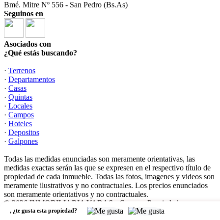
Bmé. Mitre Nº 556 - San Pedro (Bs.As)
Seguinos en
Asociados con
¿Qué estás buscando?
·
Terrenos
·
Departamentos
·
Casas
·
Quintas
·
Locales
·
Campos
·
Hoteles
·
Depositos
·
Galpones
Todas las medidas enunciadas son meramente orientativas, las
medidas exactas serán las que se expresen en el respectivo título de
propiedad de cada inmueble. Todas las fotos, imagenes y videos son
meramente ilustrativos y no contractuales. Los precios enunciados
son meramente orientativos y no contractuales.
© 2026 INMOBILIARIA YABAS - Campos-Propiedades.
,
¿te gusta esta propiedad?
Software Inmobiliario - Tokko Broker