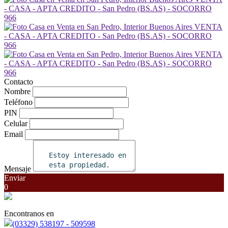
Contacto
Nombre
Teléfono
PIN
Celular
Email
Mensaje
Enviar
0
Encontranos en
(03329) 538197 - 509598