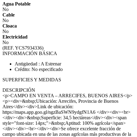
Agua Potable
No
Cable
No
Cloaca
No
Electricidad
No
(REF. YCS7934336)
INFORMACIÓN BÁSICA
Antigüedad : A Estrenar
Crédito: No especificado
SUPERFICIES Y MEDIDAS
DESCRIPCIÓN
<p>CAMPO EN VENTA – ARRECIFES, BUENOS AIRES</p>
<p><div>&nbsp;Ubicación: Arrecifes, Provincia de Buenos
Aires</div><div>Link de ubicación:
https://maps.app.goo.gl/ngzBaSWN9ydgfN1A6 </div><div><br>
</div><div>&nbsp;Superficie: 34,5 hectáreas</div><div><span
style="font-size: 14px;">&nbsp;Aptitud: 100% agrícola</span>
</div><div><br></div><div>Se ofrece excelente fracción de
campo ubicada en una de las zonas agrícolas más productivas de la