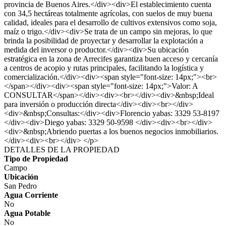
provincia de Buenos Aires.</div><div>El establecimiento cuenta
con 34,5 hectáreas totalmente agrícolas, con suelos de muy buena
calidad, ideales para el desarrollo de cultivos extensivos como soja,
maíz o trigo.</div><div>Se trata de un campo sin mejoras, lo que
brinda la posibilidad de proyectar y desarrollar la explotación a
medida del inversor o productor.</div><div>Su ubicación
estratégica en la zona de Arrecifes garantiza buen acceso y cercanía
a centros de acopio y rutas principales, facilitando la logística y
comercialización.</div><div><span style="font-size: 14px;"><br>
</span></div><div><span style="font-size: 14px;">Valor: A
CONSULTAR</span></div><div><br></div><div>&nbsp;Ideal
para inversión o producción directa</div><div><br></div>
<div>&nbsp;Consultas:</div><div>Florencio yabas: 3329 53-8197
</div><div>Diego yabas: 3329 50-9598 </div><div><br></div>
<div>&nbsp;Abriendo puertas a los buenos negocios inmobiliarios.
</div><div><br></div> </p>
DETALLES DE LA PROPIEDAD
Tipo de Propiedad
Campo
Ubicación
San Pedro
Agua Corriente
No
Agua Potable
No