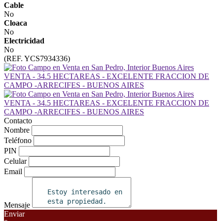
Cable
No
Cloaca
No
Electricidad
No
(REF. YCS7934336)
Contacto
Nombre
Teléfono
PIN
Celular
Email
Mensaje
Enviar