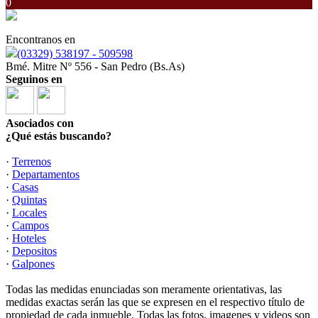
0
Encontranos en
(03329) 538197 - 509598
Bmé. Mitre Nº 556 - San Pedro (Bs.As)
Seguinos en
Asociados con
¿Qué estás buscando?
·
Terrenos
·
Departamentos
·
Casas
·
Quintas
·
Locales
·
Campos
·
Hoteles
·
Depositos
·
Galpones
Todas las medidas enunciadas son meramente orientativas, las
medidas exactas serán las que se expresen en el respectivo título de
propiedad de cada inmueble. Todas las fotos, imagenes y videos son