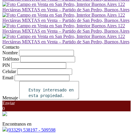
Contacto
Nombre
Teléfono
PIN
Celular
Email
Mensaje
Enviar
0
Encontranos en
(03329) 538197 - 509598