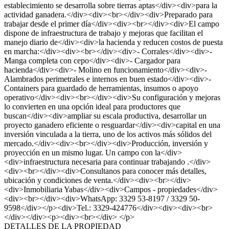
establecimiento se desarrolla sobre tierras aptas</div><div>para la
actividad ganadera.</div><div><br></div><div>Preparado para
trabajar desde el primer día</div><div><br></div><div>El campo
dispone de infraestructura de trabajo y mejoras que facilitan el
manejo diario de</div><div>la hacienda y reducen costos de puesta
en marcha:</div><div><br></div><div>- Corrales</div><div>-
Manga completa con cepo</div><div>- Cargador para
hacienda</div><div>- Molino en funcionamiento</div><div>-
Alambrados perimetrales e internos en buen estado</div><div>-
Containers para guardado de herramientas, insumos o apoyo
operativo</div><div><br></div><div>Su configuración y mejoras
lo convierten en una opción ideal para productores que
buscan</div><div>ampliar su escala productiva, desarrollar un
proyecto ganadero eficiente o resguardar</div><div>capital en una
inversión vinculada a la tierra, uno de los activos más sólidos del
mercado.</div><div><br></div><div>Producción, inversión y
proyección en un mismo lugar. Un campo con la</div>
<div>infraestructura necesaria para continuar trabajando .</div>
<div><br></div><div>Consultanos para conocer más detalles,
ubicación y condiciones de venta.</div><div><br></div>
<div>Inmobiliaria Yabas</div><div>Campos - propiedades</div>
<div><br></div><div>WhatsApp: 3329 53-8197 / 3329 50-
9598</div></p><div>Tel.: 3329-424776</div><div><div><br>
</div></div><p><div><br></div> </p>
DETALLES DE LA PROPIEDAD